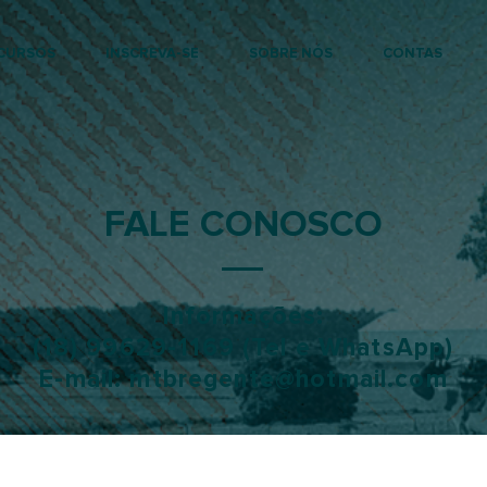
CURSOS
INSCREVA-SE
SOBRE NÓS
CONTAS
FALE CONOSCO
Informações:
(18) 99629-1169 (Tel e WhatsApp)
E-mail:
mtbregente@hotmail.com